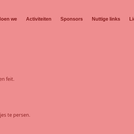
doen we
Activiteiten
Sponsors
Nuttige links
L
n feit.
es te persen.