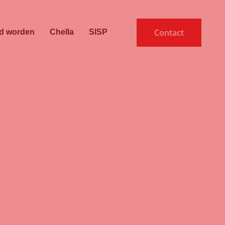
Contact
id worden
Chella
SISP